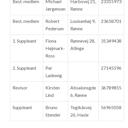
Best. medlem
Michael
Harbovej 21,
23315973
Jørgensen
Rønne
Best. medlem
Robert
Louisenhøj 9,
23658701
Pedersen
Rønne
1. Suppleant
Fiona
Rønnevej 28,
31349438
Højmark-
Allinge
Ross
2. Suppleant
Per
27145596
Ladewig
Revisor
Kirsten
Absalonsgde
36789855
Lind
6, Rønne
Suppleant
Bruno
Teglkåsvej
56965058
Stender
26, Hasle