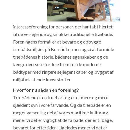
interesseforening for personer, der har tabt hjertet
til de velsejlende og smukke traditionelle træbåde.
Foreningens formål er at bevare og opbygge
træbådsmiljøet på Bornholm, men også at formidle
træbådenes historie, bådenes egenskaber og de
længe oversete fordele frem for de moderne
bådtyper med ringere sejlegenskaber og bygget af
miljøbelastende kunststoffer.
Hvorfor nu sådan en forening?
Træbådene er en truet art og er et mere og mere
sjældent syn i vore farvande. Og da træbåde er en
meget væsentlig del af vores maritime kulturarv
mener vi det er vigtigt at de få både, der er tilbage,
bevaret for eftertiden. Ligeledes mener vi det er