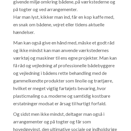
givende miljø omkring bådene, på værkstederne og
på togter og ved arrangementer.
Har man lyst, kikker man ind, får en kop kaffe med,
en snak om bådene, vejret eller tidens aktuelle
hændelser.
Man kan også give en hånd med, måske et godt råd
og ikke mindst kan man anvende værkstedernes
værktøj og maskiner til ens egne projekter. Man kan
få råd og vejledning af professionelle bådebyggere
og vejledning i bådens rette behandling med de
gammelkendte produkter som linolie og trætjære,
hvilket er meget vigtig fartøjets bevaring, hvor
plasticmaling o.a. moderne og samtidig kostbare
erstatninger modsat er årsag til hurtigt forfald.
Og sidst men ikke mindst, deltager man også i
arrangementer og på togter og får som
hovedgevinst, den ultimative sociale og indholdsrige