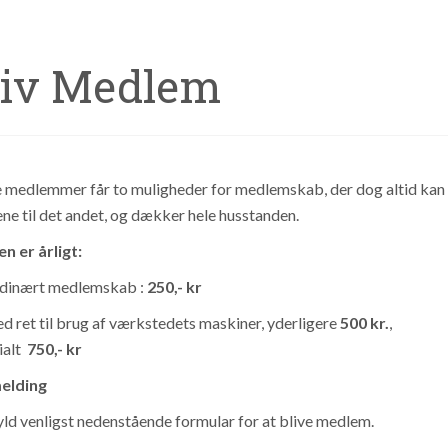
liv Medlem
 medlemmer får to muligheder for medlemskab, der dog altid kan
ene til det andet, og dækker hele husstanden.
en er årligt:
dinært medlemskab :
250,- kr
d ret til brug af værkstedets maskiner, yderligere
500 kr.
,
 ialt
750,- kr
–
melding
ld venligst nedenstående formular for at blive medlem.