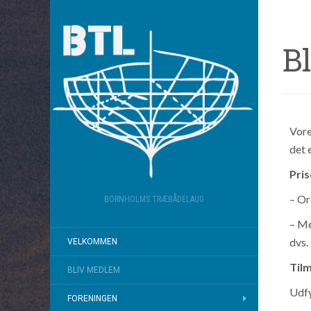
B
Vore
det 
Pris
– Or
BORNHOLMS TRÆBÅDELAUG
– Me
dvs.
VELKOMMEN
Til
BLIV MEDLEM
Udfy
FORENINGEN